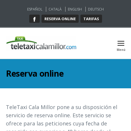
ESPAÑOL
CATALÀ
ENGLISH
DEUTSCH
RESERVA ONLINE
TARIFAS
Menú
Teletaxi
Cala
Millor
Reserva online
TeleTaxi Cala Millor pone a su disposición el
servicio de reserva online. Este servicio se
ofrece para las peticiones cuya fecha de