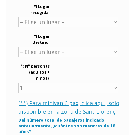
(*) Lugar
recogida:
(*) Lugar
destino:
(*) Nº personas
(adultos +
niños):
(**) Para minivan 6 pax, clica aquí, solo
disponible en la zona de Sant Llorenç
Del número total de pasajeros indicado
anteriormente, ¿cuántos son menores de 18
años?