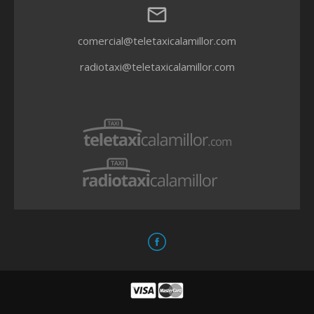
email
comercial@teletaxicalamillor.com
radiotaxi@teletaxicalamillor.com